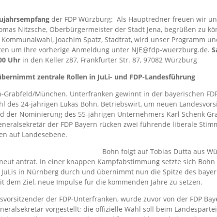
ujahrsempfang
der FDP Würzburg: Als Hauptredner freuen wir un
homas Nitzsche, Oberbürgermeister der Stadt Jena, begrüßen zu k
r Kommunalwahl, Joachim Spatz, Stadtrat, wird unser Programm u
bitten um Ihre vorherige Anmeldung unter NJE@fdp-wuerzburg.de.
S
00 Uhr
in den Keller z87, Frankfurter Str. 87, 97082 Würzburg
bernimmt zentrale Rollen in JuLi- und FDP-Landesführung
-Grabfeld/München. Unterfranken gewinnt in der bayerischen FDP
ahl des 24-jährigen Lukas Bohn, Betriebswirt, um neuen Landesvor
nd der Nominierung des 55-jährigen Unternehmers Karl Schenk Gra
neralsekretär der FDP Bayern rücken zwei führende liberale Sti
nen auf Landesebene.
Bohn folgt auf Tobias Dutta aus W
rneut antrat. In einer knappen Kampfabstimmung setzte sich Bohn
 JuLis in Nürnberg durch und übernimmt nun die Spitze des bayer
t dem Ziel, neue Impulse für die kommenden Jahre zu setzen.
ksvorsitzender der FDP-Unterfranken, wurde zuvor von der FDP Bay
ralsekretär vorgestellt; die offizielle Wahl soll beim Landespartei