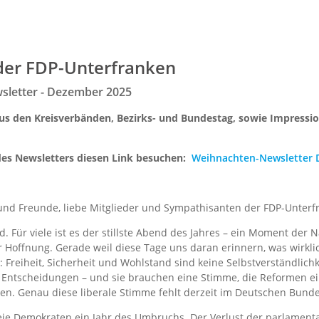
der FDP-Unterfranken
letter - Dezember 2025
aus den Kreisverbänden, Bezirks- und Bundestag, sowie Impressi
es Newsletters diesen Link besuchen:
Weihnachten-Newsletter
nd Freunde, liebe Mitglieder und Sympathisanten der FDP-Unterf
d. Für viele ist es der stillste Abend des Jahres – ein Moment der 
 Hoffnung. Gerade weil diese Tage uns daran erinnern, was wirklic
: Freiheit, Sicherheit und Wohlstand sind keine Selbstverständlichk
r Entscheidungen – und sie brauchen eine Stimme, die Reformen ein
lten. Genau diese liberale Stimme fehlt derzeit im Deutschen Bunde
eie Demokraten ein Jahr des Umbruchs. Der Verlust der parlamen