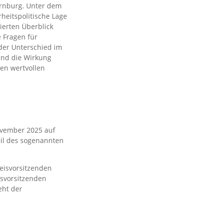
ernburg. Unter dem
rheitspolitische Lage
ierten Überblick
e Fragen für
der Unterschied im
und die Wirkung
len wertvollen
ovember 2025 auf
eil des sogenannten
eisvorsitzenden
rksvorsitzenden
eht der