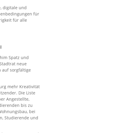
 digitale und
hmenbedingungen für
gkeit für alle
l
chim Spatz und
 Stadtrat neue
 auf sorgfältige
rg mehr Kreativität
tzender. Die Liste
er Angestellte,
dierenden bis zu
 Wohnungsbau, bei
en, Studierende und