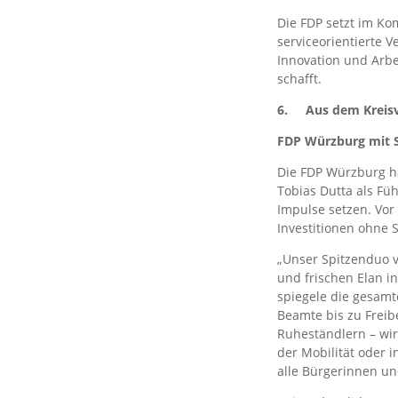
Die FDP setzt im K
serviceorientierte 
Innovation und Arbei
schafft.
6.
Aus dem Kreis
FDP Würzburg mit S
Die FDP Würzburg ha
Tobias Dutta als Fü
Impulse setzen. Vor
Investitionen ohne
„Unser Spitzenduo 
und frischen Elan in
spiegele die gesamt
Beamte bis zu Frei
Ruheständlern – wi
der Mobilität oder 
alle Bürgerinnen un