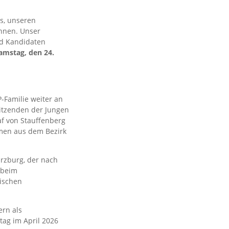
s, unseren
önnen. Unser
nd Kandidaten
amstag, den 24.
-Familie weiter an
sitzenden der Jungen
f von Stauffenberg
mmen aus dem Bezirk
ürzburg, der nach
 beim
ischen
ern als
tag im April 2026