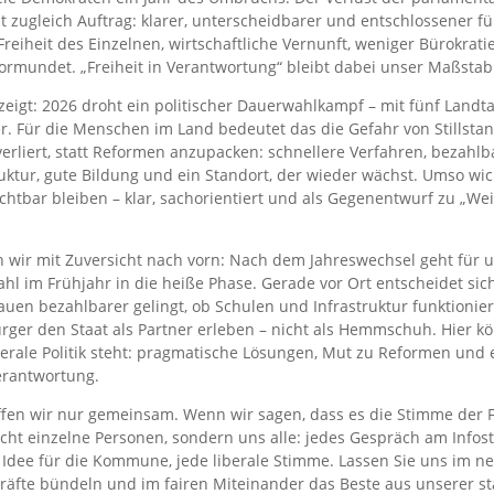
t zugleich Auftrag: klarer, unterscheidbarer und entschlossener f
eiheit des Einzelnen, wirtschaftliche Vernunft, weniger Bürokratie
vormundet. „Freiheit in Verantwortung“ bleibt dabei unser Maßstab
 zeigt: 2026 droht ein politischer Dauerwahlkampf – mit fünf Land
 Für die Menschen im Land bedeutet das die Gefahr von Stillstand
 verliert, statt Reformen anzupacken: schnellere Verfahren, bezahl
ruktur, gute Bildung und ein Standort, der wieder wächst. Umso wich
chtbar bleiben – klar, sachorientiert und als Gegenentwurf zu „Wei
n wir mit Zuversicht nach vorn: Nach dem Jahreswechsel geht für
l im Frühjahr in die heiße Phase. Gerade vor Ort entscheidet sic
Bauen bezahlbarer gelingt, ob Schulen und Infrastruktur funktioni
rger den Staat als Partner erleben – nicht als Hemmschuh. Hier 
berale Politik steht: pragmatische Lösungen, Mut zu Reformen und e
erantwortung.
ffen wir nur gemeinsam. Wenn wir sagen, dass es die Stimme der 
cht einzelne Personen, sondern uns alle: jedes Gespräch am Infos
Idee für die Kommune, jede liberale Stimme. Lassen Sie uns im n
äfte bündeln und im fairen Miteinander das Beste aus unserer 