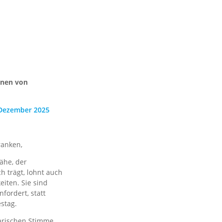
onen von
 Dezember 2025
ranken,
Nähe, der
h trägt, lohnt auch
eiten. Sie sind
fordert, statt
stag.
tarischen Stimme