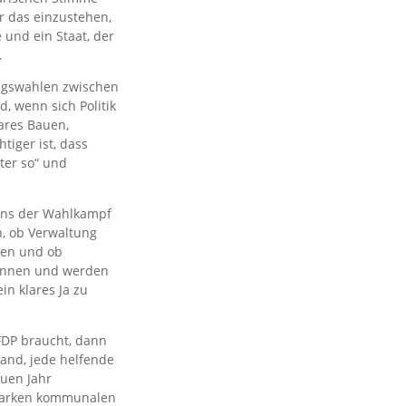
ür das einzustehen,
 und ein Staat, der
.
tagswahlen zwischen
, wenn sich Politik
bares Bauen,
tiger ist, dass
ter so“ und
 uns der Wahlkampf
h, ob Verwaltung
eren und ob
können und werden
in klares Ja zu
FDP braucht, dann
tand, jede helfende
euen Jahr
starken kommunalen