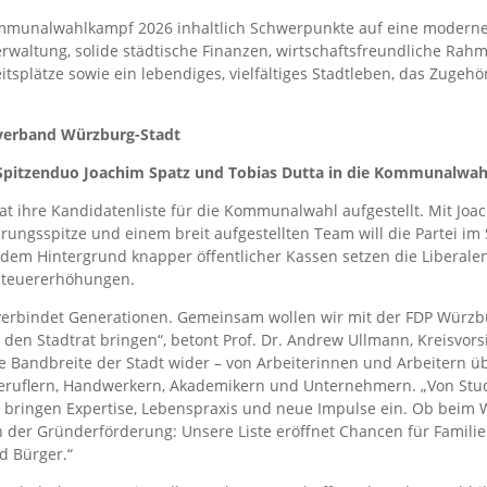
ommunalwahlkampf 2026 inhaltlich Schwerpunkte auf eine moderne,
Verwaltung, solide städtische Finanzen, wirtschaftsfreundliche Ra
tsplätze sowie ein lebendiges, vielfältiges Stadtleben, das Zugehöri
verband Würzburg-Stadt
pitzenduo Joachim Spatz und Tobias Dutta in die Kommunalwah
t ihre Kandidatenliste für die Kommunalwahl aufgestellt. Mit Joa
hrungsspitze und einem breit aufgestellten Team will die Partei im
 dem Hintergrund knapper öffentlicher Kassen setzen die Liberalen
 Steuererhöhungen.
verbindet Generationen. Gemeinsam wollen wir mit der FDP Würzbu
 den Stadtrat bringen“, betont Prof. Dr. Andrew Ullmann, Kreisvorsi
e Bandbreite der Stadt wider – von Arbeiterinnen und Arbeitern üb
beruflern, Handwerkern, Akademikern und Unternehmern. „Von Stu
r bringen Expertise, Lebenspraxis und neue Impulse ein. Ob beim
in der Gründerförderung: Unsere Liste eröffnet Chancen für Famili
d Bürger.“