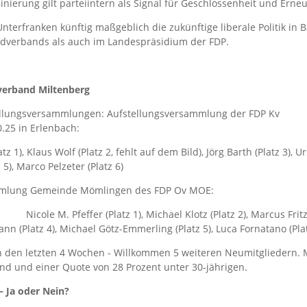
inierung gilt parteiintern als Signal für Geschlossenheit und Erne
nterfranken künftig maßgeblich die zukünftige liberale Politik in 
ndverbands als auch im Landespräsidium der FDP.
verband Miltenberg
llungsversammlungen: Aufstellungsversammlung der FDP Kv
.25 in Erlenbach:
tz 1), Klaus Wolf (Platz 2, fehlt auf dem Bild), Jörg Barth (Platz 3), U
5), Marco Pelzeter (Platz 6)
mmlung Gemeinde Mömlingen des FDP Ov MOE:
Nicole M. Pfeffer (Platz 1), Michael Klotz (Platz 2), Marcus Fritz
n (Platz 4), Michael Götz-Emmerling (Platz 5), Luca Fornatano (Plat
 den letzten 4 Wochen - Willkommen 5 weiteren Neumitgliedern. M
nd und einer Quote von 28 Prozent unter 30-jährigen.
– Ja oder Nein?