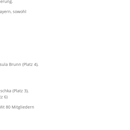
uerung.
Bayern, sowohl
rsula Brunn (Platz 4),
schka (Platz 3),
z 6)
it 80 Mitgliedern