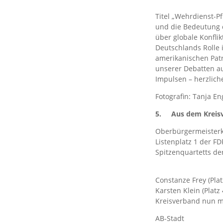
Titel „Wehrdienst-Pf
und die Bedeutung d
über globale Konflik
Deutschlands Rolle 
amerikanischen Patr
unserer Debatten au
Impulsen – herzlic
Fotografin: Tanja En
5.
Aus dem Kreis
Oberbürgermeisterk
Listenplatz 1 der FD
Spitzenquartetts der
Constanze Frey (Plat
Karsten Klein (Platz
Kreisverband nun m
AB-Stadt