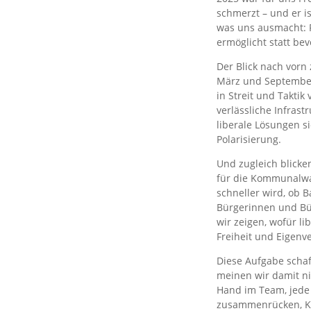
schmerzt – und er is
was uns ausmacht: Fr
ermöglicht statt be
Der Blick nach vorn
März und September.
in Streit und Taktik
verlässliche Infrast
liberale Lösungen si
Polarisierung.
Und zugleich blicke
für die Kommunalwah
schneller wird, ob 
Bürgerinnen und Bü
wir zeigen, wofür li
Freiheit und Eigenv
Diese Aufgabe scha
meinen wir damit ni
Hand im Team, jede 
zusammenrücken, Kr