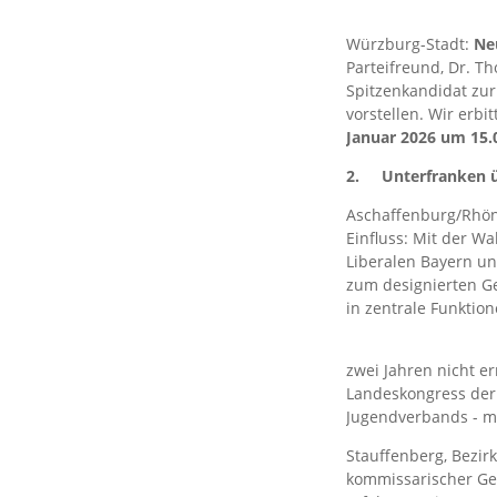
Würzburg-Stadt:
Ne
Parteifreund, Dr. T
Spitzenkandidat zu
vorstellen. Wir er
Januar 2026 um 15.
2.
Unterfranken ü
Aschaffenburg/Rhön
Einfluss: Mit der W
Liberalen Bayern u
zum designierten Ge
in zentrale Funktio
zwei Jahren nicht e
Landeskongress der
Jugendverbands - mi
Stauffenberg, Bezir
kommissarischer Gene