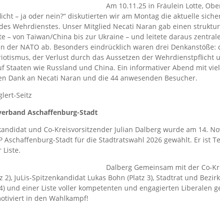
Am 10.11.25 in Fräulein Lotte, Ob
licht – ja oder nein?“ diskutierten wir am Montag die aktuelle siche
es Wehrdienstes. Unser Mitglied Necati Naran gab einen struktur
te – von Taiwan/China bis zur Ukraine – und leitete daraus zentral
in der NATO ab. Besonders eindrücklich waren drei Denkanstöße: 
iotismus, der Verlust durch das Aussetzen der Wehrdienstpflicht 
f Staaten wie Russland und China. Ein informativer Abend mit vie
hen Dank an Necati Naran und die 44 anwesenden Besucher.
glert-Seitz
verband Aschaffenburg-Stadt
andidat und Co-Kreisvorsitzender Julian Dalberg wurde am 14. N
P Aschaffenburg-Stadt für die Stadtratswahl 2026 gewählt. Er ist T
 Liste.
Dalberg
Gemeinsam mit der Co-Kr
z 2), JuLis-Spitzenkandidat Lukas Bohn (Platz 3), Stadtrat und Bezi
 4) und einer Liste voller kompetenten und engagierten Liberalen g
otiviert in den Wahlkampf!