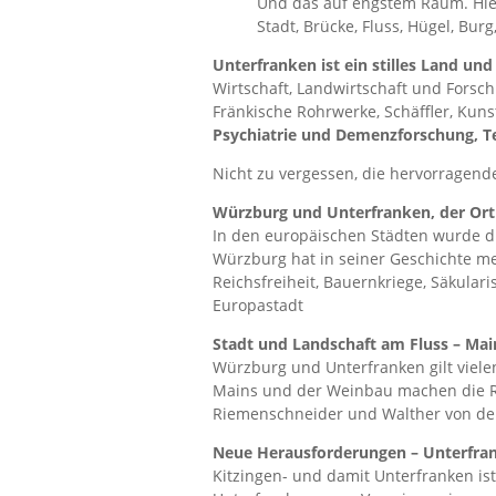
Und das auf engstem Raum. Hier
Stadt, Brücke, Fluss, Hügel, Bu
Unterfranken ist ein stilles Land und
Wirtschaft, Landwirtschaft und Forsc
Fränkische Rohrwerke, Schäffler, Kuns
Psychiatrie und Demenzforschung, T
Nicht zu vergessen, die hervorragend
Würzburg und Unterfranken, der Ort 
In den europäischen Städten wurde di
Würzburg hat in seiner Geschichte meh
Reichsfreiheit, Bauernkriege, Säkular
Europastadt
Stadt und Landschaft am Fluss – Ma
Würzburg und Unterfranken gilt vielen a
Mains und der Weinbau machen die Re
Riemenschneider und Walther von der
Neue Herausforderungen – Unterfra
Kitzingen- und damit Unterfranken ist