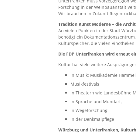
Unterfranken muss Vorzeigeregion we
Forschung in der Weinbauanstalt Ve
Wir brauchen in Zukunft Regenrückha
Tradition Kunst Moderne – die Archi
An vielen Punkten in der Stadt Würz
benötigt ein Dokumentationszentrum,
Kulturspeicher, die vielen Vinotheken
Die FDP Unterfranken wird erneut ei
Kultur hat viele weitere Ausprägunge
In Musik: Musikademie Hammelb
Musikfestivals
In Theatern wie Landesbühne Ma
In Sprache und Mundart,
In Wegeforschung
In der Denkmalpflege
Würzburg und Unterfranken, Kultur