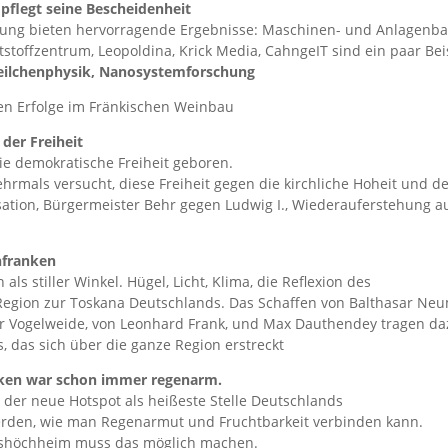
 pflegt seine Bescheidenheit
hung bieten hervorragende Ergebnisse: Maschinen- und Anlagenbau
tstoffzentrum, Leopoldina, Krick Media, CahngeIT sind ein paar Bei
eilchenphysik, Nanosystemforschung
en Erfolge im Fränkischen Weinbau
der Freiheit
e demokratische Freiheit geboren.
rmals versucht, diese Freiheit gegen die kirchliche Hoheit und de
isation, Bürgermeister Behr gegen Ludwig I., Wiederauferstehung 
nfranken
ls stiller Winkel. Hügel, Licht, Klima, die Reflexion des
gion zur Toskana Deutschlands. Das Schaffen von Balthasar Neum
 Vogelweide, von Leonhard Frank, und Max Dauthendey tragen daz
s, das sich über die ganze Region erstreckt
ken war schon immer regenarm.
 der neue Hotspot als heißeste Stelle Deutschlands
rden, wie man Regenarmut und Fruchtbarkeit verbinden kann.
itshöchheim muss das möglich machen.