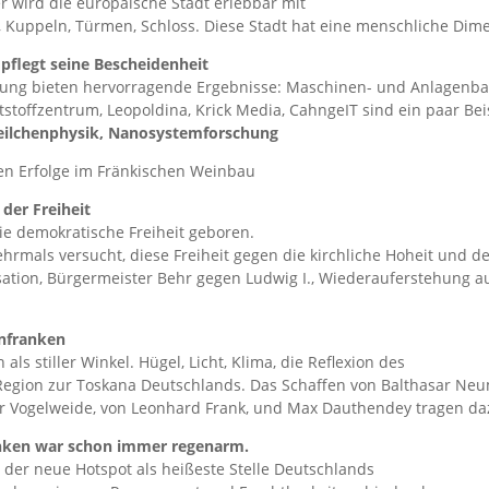
 wird die europäische Stadt erlebbar mit
rg, Kuppeln, Türmen, Schloss. Diese Stadt hat eine menschliche Dim
 pflegt seine Bescheidenheit
hung bieten hervorragende Ergebnisse: Maschinen- und Anlagenbau
tstoffzentrum, Leopoldina, Krick Media, CahngeIT sind ein paar Bei
eilchenphysik, Nanosystemforschung
en Erfolge im Fränkischen Weinbau
der Freiheit
e demokratische Freiheit geboren.
rmals versucht, diese Freiheit gegen die kirchliche Hoheit und de
isation, Bürgermeister Behr gegen Ludwig I., Wiederauferstehung 
infranken
ls stiller Winkel. Hügel, Licht, Klima, die Reflexion des
gion zur Toskana Deutschlands. Das Schaffen von Balthasar Neum
 Vogelweide, von Leonhard Frank, und Max Dauthendey tragen daz
nken war schon immer regenarm.
 der neue Hotspot als heißeste Stelle Deutschlands