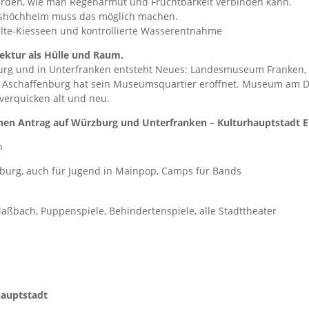
rden, wie man Regenarmut und Fruchtbarkeit verbinden kann.
itshöchheim muss das möglich machen.
lte-Kiesseen und kontrollierte Wasserentnahme
tektur als Hülle und Raum.
burg und in Unterfranken entsteht Neues: Landesmuseum Franken, 
 Aschaffenburg hat sein Museumsquartier eröffnet. Museum am D
 verquicken alt und neu.
nen Antrag auf Würzburg und Unterfranken – Kulturhauptstadt E
n
urg, auch für Jugend in Mainpop, Camps für Bands
ßbach, Puppenspiele, Behindertenspiele, alle Stadttheater
hauptstadt