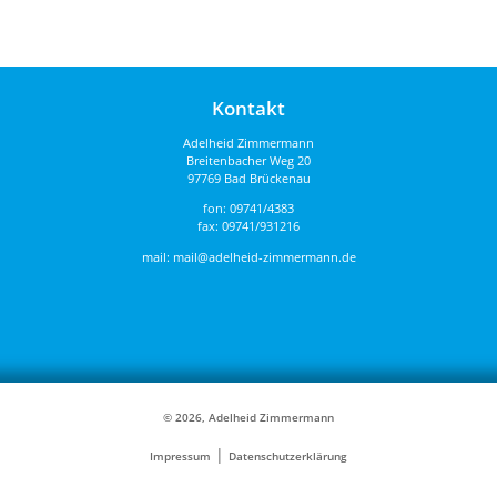
Kontakt
Adelheid Zimmermann
Breitenbacher Weg 20
97769 Bad Brückenau
fon:
09741/4383
fax: 09741/931216
mail:
mail@adelheid-zimmermann.de
© 2026, Adelheid Zimmermann
|
Impressum
Datenschutzerklärung